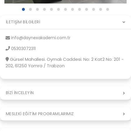
İLETIŞIM BILGILERI
info@daynexakademi.com.tr
05303072311
Gürsel Mahallesi. Oymalı Caddesi. No: 2 Kat2 No: 201 -
202, 61250 Yomra / Trabzon
BIZI İNCELEYIN
MESLEKI EĞITIM PROGRAMLARIMIZ